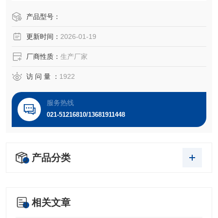
0年发现支原体污染并去除。肿瘤坏死因子(TNF)α抑制ME-18
0的生长。这株细胞含有人乳头瘤病毒(HPV)DNA，与HPV-39
产品型号：
的同源性高于HPV-18。
更新时间：
2026-01-19
厂商性质：
生产厂家
访 问 量 ：
1922
服务热线
021-51216810/13681911448
产品分类
相关文章