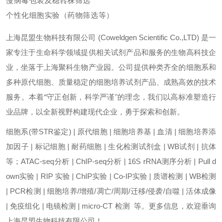
慢病毒包装及稳转株筛选
个性化细胞实验（药物筛选等）
上海昆盟生物科技有限公司 (Coweldgen Scientific Co.,LTD) 是一
家专注于生命科学领域提供相关试剂产品和服务的生物高科技企
业，坐落于上海聚科生物产业园。公司提供种类齐全的细胞系和
多种原代细胞、质量稳定的细胞培养试剂产品、成熟高效的技术
服务。本着“守正创新，科学严谨"的理念，我们以高标准塑造行
业品牌，以全新视野构建现代企业，勇于探索和创新。
细胞系(带STR鉴定) | 原代细胞 | 细胞培养基 | 血清 | 细胞培养添
加因子 | 标记细胞 | 耐药细胞 | 生化检测试剂盒 | WB试剂 | 抗体
等；ATAC-seq分析 | ChIP-seq分析 | 16S rRNA测序分析 | Pull d
own实验 | RIP 实验 | ChIP实验 | Co-IP实验 | 质谱检测 | WB检测
| PCR检测 | 细胞培养/增殖/凋亡/周期/迁移/侵袭/自噬 | 活体成像
| 免疫组化 | 电镜检测 | micro-CT 检测 等。更多信息，欢迎垂询
上海昆盟生物科技有限公司！