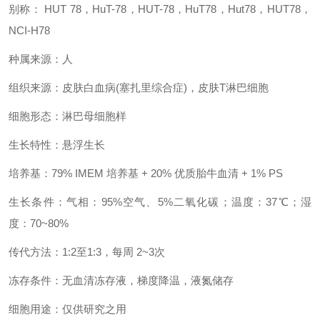
别称： HUT 78，HuT-78，HUT-78，HuT78，Hut78，HUT78，
NCI-H78
种属来源：人
组织来源：皮肤白血病(塞扎里综合症)，皮肤T淋巴细胞
细胞形态：淋巴母细胞样
生长特性：悬浮生长
培养基：79% IMEM 培养基 + 20% 优质胎牛血清 + 1% PS
生长条件：气相：95%空气、5%二氧化碳；温度：37℃；湿
度：70~80%
传代方法：1:2至1:3，每周 2~3次
冻存条件：无血清冻存液，梯度降温，液氮储存
细胞用途：仅供研究之用