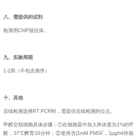
八、需提供的试剂
检测用ChIP级抗体。
九、实验周期
1-2周（不包含测序）
十、其他
后续检测选择RT PCR时，需提供后续检测的位点。
甲醛交联细胞具体步骤：①在细胞皿中加入终浓度为1%的甲
醛，37℃孵育10分钟；②使用含[1mM PMSF，1μg/ml抑肽