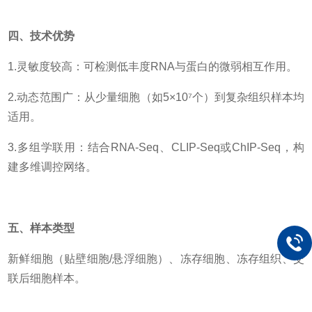
四、技术优势
1.灵敏度较高：可检测低丰度RNA与蛋白的微弱相互作用。
2.动态范围广：从少量细胞（如5×10⁷个）到复杂组织样本均
适用。
3.多组学联用：结合RNA-Seq、CLIP-Seq或ChIP-Seq，构
建多维调控网络。
五、样本类型
新鲜细胞（贴壁细胞/悬浮细胞）、冻存细胞、冻存组织、交
联后细胞样本。