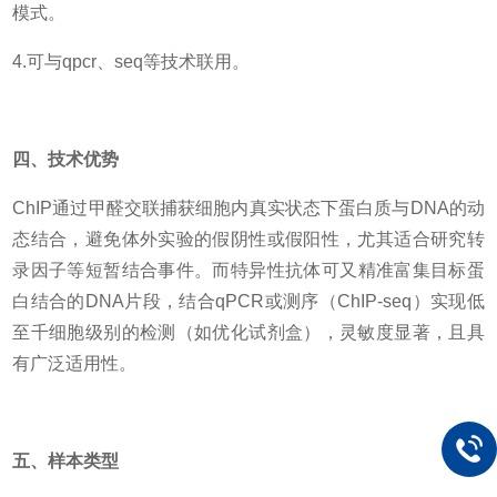
模式。
4.可与
qpcr、seq等技术联用。
四、技术优势
ChIP通过甲醛交联捕获细胞内真实状态下蛋白质与DNA的动
态结合，避免体外实验的假阴性或假阳性，尤其适合研究转
录因子等短暂结合事件。
而
特异性抗体可
又
精准富集目标蛋
白结合的DNA片段，结合qPCR或测序（ChIP-seq）实现低
至千细胞级别的检测（如优化试剂盒），灵敏度显著
，且具
有广泛适用性。
五、样本类型