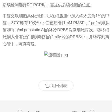
后续检测选择RT PCR时，需提供后续检测的位点。
甲醛交联细胞具体步骤：①在细胞皿中加入终浓度为1%的甲
醛，37℃孵育10分钟；②使用含[1mM PMSF，1μg/ml抑肽
酶和1μg/ml pepstatin A]的冰冷DPBS洗涤细胞两次。③将细
胞刮入含有蛋白酶抑制剂的2ml冰冷的DPBS中，并转移到离
心管中，冻存寄送。
返回列表