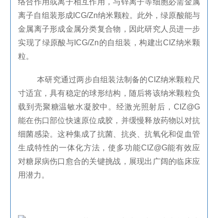
络合作用或离子相互作用，与锌离子等细胞必需金属
离子自组装形成
ICG/Zn
纳米颗粒。此外，绿原酸能与
金属离子形成金属分类复合物，因此研究人员进一步
实现了绿原酸与
ICG/Zn
的自组装，构建出
CIZ
纳米颗
粒。
本研究通过两步自组装法制备的
CIZ
纳米颗粒尺
寸适宜，具有稳定的球形结构，随后将该纳米颗粒负
载到
壳聚糖
温敏水凝胶中。经激光照射后，
CIZ@G
能在伤口部位快速原位成胶，并缓慢释放药物以对抗
细菌感染。这种集成了抗菌、抗炎、抗氧化和促血管
生成特性的一体化方法，使多功能
CIZ@G
能有效应
对糖尿病伤口愈合的关键挑战，展现出广阔的临床应
用潜力。