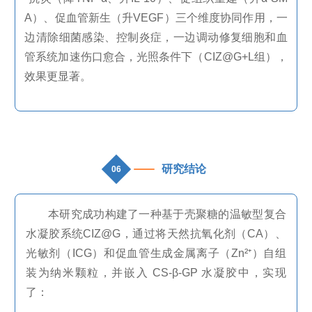
A
）、促血管新生（升
VEGF
）三个维度协同作用，一
边清除细菌感染、控制炎症，一边调动修复细胞和血
管系统加速伤口愈合，光照条件下（
CIZ@G+L
组），
效果更显著。
研究结论
06
本研究成功构建了一种基于壳聚糖的温敏型复合
水凝胶系统
CIZ@G
，通过将天然抗氧化剂（
CA
）、
光敏剂（
ICG
）和促血管生成金属离子（
Zn
²⁺）自组
装为纳米颗粒，并嵌入
CS-
β
-GP
水凝胶中，实现
了：