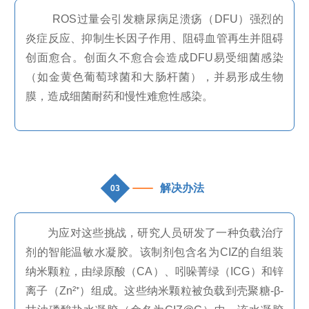
ROS过量会引发糖尿病足溃疡（DFU）强烈的
炎症反应、抑制生长因子作用、阻碍血管再生并阻碍
创面愈合。创面久不愈合会造成DFU易受细菌感染
（如金黄色葡萄球菌和大肠杆菌），并易形成生物
膜，造成细菌耐药和慢性难愈性感染。
解决办法
03
为应对这些挑战，研究人员研发了一种负载治疗
剂的智能温敏水凝胶。该制剂包含名为
CIZ
的自组装
纳米颗粒，由绿原酸（
CA
）、吲哚菁绿（
ICG
）和锌
离子（
Zn
²⁺）组成。这些纳米颗粒被负载到壳聚糖
-
β
-