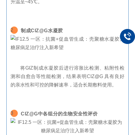
升温至
~45
℃。
2
制成
CIZ@G
水凝胶
将
GIZ
制成水凝胶后进行溶胀比检测、粘附性检
测和自愈合等性能检测，结果表明
CIZ@G
具有良好
的亲水性和可控的降解速率，适合长期敷料使用。
3
CIZ@G
中各组分的生物安全性评价