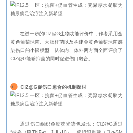
在进一步的
CIZ@G
生物功能评价中，作者采用金
黄色葡萄球菌、大肠杆菌以及构建金黄色葡萄球菌感
染伤口的小鼠模型，从体内、体外两方面全面评价了
CIZ@G
能够抑菌的同时促进伤口愈合
。
6
CIZ@G
促伤口愈合的机制探讨
通过伤口组织免疫荧光染色发现：
CIZ@G
通过
“抗炎（降
TNF-
α、升
IL-10
）、促组织重建（升α
-SM