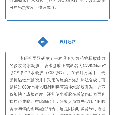
甘油磷酸盐水凝胶（命名为
CIZ@G
）中，该水凝胶
可在光热效应下快速成胶。
设计思路
04
本研究团队研发了一种具有持续药物释放能力
的多功能水凝胶，该水凝胶正式命名为
CA/ICG/Zn
²⁺
@CS-
β
-GP
水凝胶（
CIZ@G
）。在设计方案中，壳
聚糖温敏水凝胶并非采用传统的水浴加热法合成，而
是通过
808nm
激光照射吲哚菁绿使水凝胶升温，这不
仅加快了成胶速度，还能使水凝胶在感染伤口表面直
接原位成胶。在此基础上，研究人员首先实现了吲哚
菁绿与锌的金属配位结合，这是因为吲哚菁绿可通过