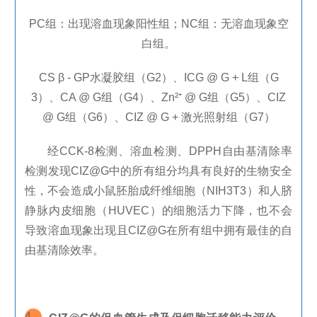
PC组：出现溶血现象阳性组；NC组：无溶血现象空
白组。
CS β - GP水凝胶组（G2）、ICG @ G + L组（G
3）、CA @ G组（G4）、Zn²⁺ @ G组（G5）、CIZ
@ G组（G6）、CIZ @ G + 激光照射组（G7）
经
CCK-8
检测、溶血检测、
DPPH
自由基清除率
检测发现
CIZ@G
中的所有组分均具有良好的生物安全
性，不会造成小鼠胚胎成纤维细胞（
NIH3T3
）和人脐
静脉内皮细胞（
HUVEC
）的细胞活力下降，也不会
导致溶血现象出现且
CIZ@G
在所有组中拥有最佳的自
由基清除效率。
4