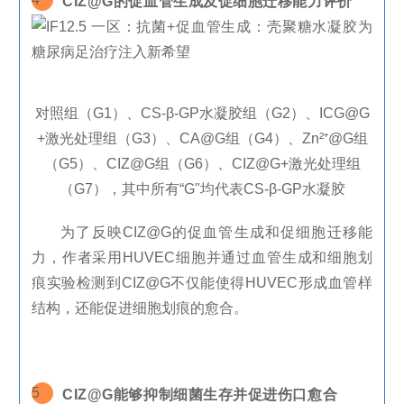
CIZ@G
的促血管生成及促细胞迁移能力评价
对照组（
G1
）、
CS-
β
-GP
水凝胶组（
G2
）、
ICG@G
+
激光处理组（
G3
）、
CA@G
组（
G4
）、
Zn
²⁺
@G
组
（
G5
）、
CIZ@G
组（
G6
）、
CIZ@G+
激光处理组
（
G7
），其中所有“
G
"均代表
CS-
β
-GP
水凝胶
为了反映
CIZ@G
的促血管生成和促细胞迁移能
力，作者采用
HUVEC
细胞并通过血管生成和细胞划
痕实验检测到
CIZ@G
不仅能使得
HUVEC
形成血管样
结构，还能促进细胞划痕的愈合。
5
CIZ@G
能
够抑制细菌生
存并促进伤口愈合