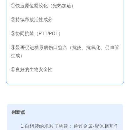
①快速原位凝胶化（光热加速）
②持续释放活性成分
③协同抗菌（
PTT/PDT
）
④显著促进糖尿病伤口愈合（抗炎、抗氧化、促血管
生成）
⑤良好的生物安全性
创新点
1.
自组装纳米粒子构建：通过金属
-
配体相互作