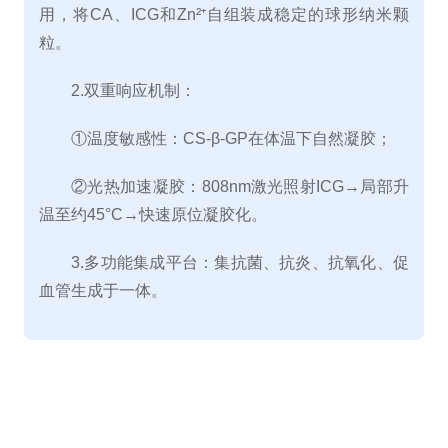
用，将
CA
、
ICG
和
Zn
²⁺自组装成稳定的球形纳米颗
粒。
2.
双重响应机制：
①温度敏感性：
CS-
β
-GP
在体温下自然凝胶；
②光热加速凝胶：
808nm
激光照射
ICG
→局部升
温至约
45
°
C
→快速原位凝胶化。
3.
多功能集成平台：集抗菌、抗炎、抗氧化、促
血管生成于一体。