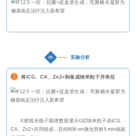
实验分析
05
1
将
ICG
、
CA
、
Zn2+
制备成纳米粒子并表征
X
射线光电子能谱数据显示
GIZ
纳米粒子由
ICG
、
CA
、
Zn2+
共同组成，且经
808 nm
激光照射
5 min
就能