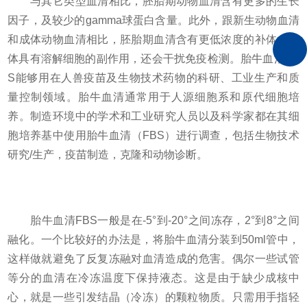
与其它类型血清相比，胚胎期动物血清含有更多的生长
因子，及较少的gamma球蛋白含量。此外，跟新生动物血清
和成体动物血清相比，胚胎期血清含有更低浓度的补体。补
体具有溶解细胞的副作用，还会干扰免疫检测。胎牛血清FB
S能够用在人兽疫苗及生物技术药物的科研、工业生产和质
量控制领域。胎牛血清通常用于人源细胞系和原代细胞培
养。制造环境中的学术和工业研究人员以及科学家都在其细
胞培养基中使用胎牛血清（FBS）进行调查，包括生物技术
研究/生产，疫苗制造，克隆和动物诊断。
胎牛血清FBS一般是在-5°到-20°之间冻存，2°到8°之间
融化。一个比较好的办法是，将胎牛血清分装到50ml管中，
这样做就避免了反复冻融对血清造成的危害。偶尔一些试管
等分的血清在冷冻温度下保持液态。这是由于缺少成核中
心，就是一些引发结晶（冷冻）的颗粒物质。只需用手指轻