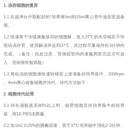
1. 冻存细胞的复苏
1.1 在超净台中取配好的*培养液5ml到15ml离心管中放至室温备
用。
1.2 快速将干冰或液氮保存的细胞株，放入37℃的水浴锅后不停
晃动冻存管，使其解冻并达到37℃，此过程尽量保持在3分钟内
完成。（备注：此处注意，管身或管内的液氮挥发完后才可放
入，否则有炸裂风险）
1.3 将化冻的细胞液快速转移至上述准备好培养基中，1000rpm
、4min离心收集细胞并传代，传代方法如下：
2. 细胞传代处理
2.1 待长满瓶底至80%以上时，贴壁细胞弃掉培养瓶中的培养
基，用1X PBS洗两遍
。
2.2
加1mL 0.25%的胰酶溶液，置于37℃培养箱中消化2-3分钟，