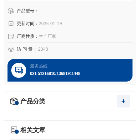
表达一种B细胞表型的IgM。 细胞过表达cyclin D1, Bcl-2, c-M
yc 及 Rb 蛋白。 Bcl-1/J(H)基因重排得到了PCR证实。 JeKo
产品型号：
-１细胞在SCID小鼠中高成瘤。
更新时间：
2026-01-19
厂商性质：
生产厂家
访 问 量 ：
2343
服务热线
021-51216810/13681911448
产品分类
相关文章