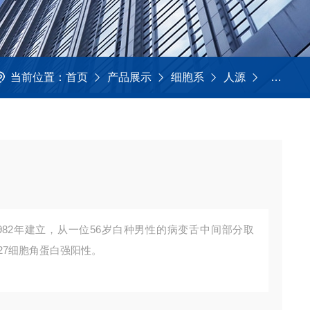
当前位置：
首页
产品展示
细胞系
人源
CAL-2
 于1982年建立，从一位56岁白种男性的病变舌中间部分取
27细胞角蛋白强阳性。