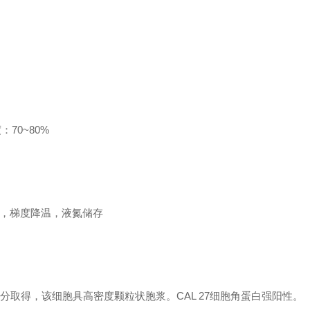
70~80%
MSO，梯度降温，液氮储存
部分取得，该细胞具高密度颗粒状胞浆。CAL 27细胞角蛋白强阳性。