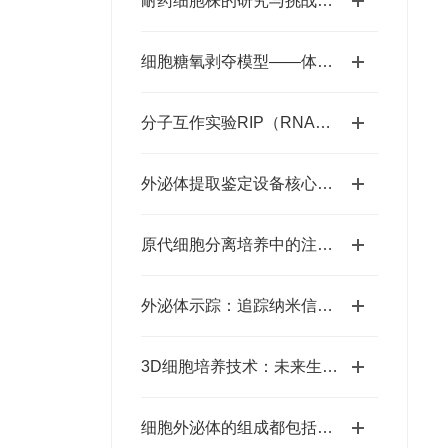
耐药细胞株的研究与挑战：癌症治疗路上的障碍
细胞糖氧剥夺模型——体外模拟脑缺血再灌注损伤的原理与应用
分子互作实验RIP（RNA免疫沉淀）
外泌体提取鉴定设备核心优势与应用场景深度探索
原代细胞分离培养中的注意事项
外泌体示踪：追踪纳米信使的体内外命运
3D细胞培养技术：未来生物医学研究的新前沿
细胞外泌体的组成都包括什么？