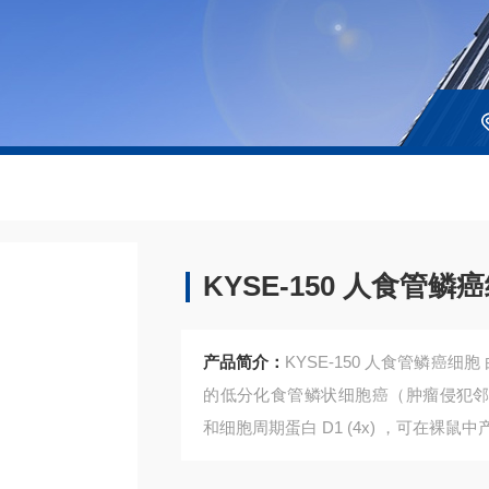
KYSE-150 人食管鳞
产品简介：
KYSE-150 人食管鳞癌
的低分化食管鳞状细胞癌（肿瘤侵犯邻近结构
和细胞周期蛋白 D1 (4x) ，可在裸鼠