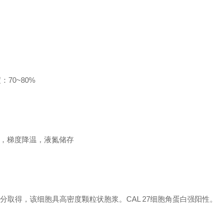
70~80%
MSO，梯度降温，液氮储存
部分取得，该细胞具高密度颗粒状胞浆。CAL 27细胞角蛋白强阳性。