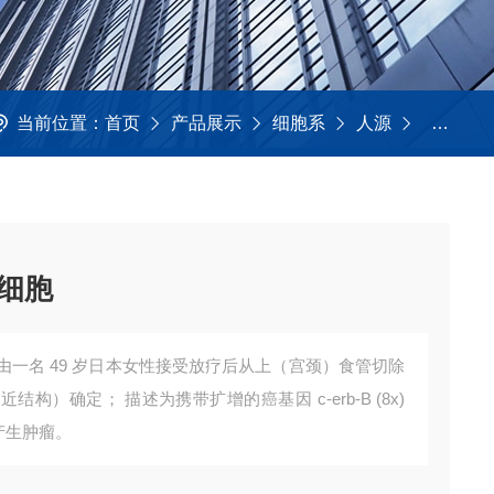
当前位置：
首页
产品展示
细胞系
人源
KYSE-
癌细胞
细胞 由一名 49 岁日本女性接受放疗后从上（宫颈）食管切除
）确定； 描述为携带扩增的癌基因 c-erb-B (8x)
中产生肿瘤。