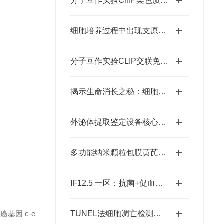
分子互作实验ChIP染色质免疫共沉淀
细胞培养过程中出现支原体污染，该怎么办？
分子互作实验CLIP交联免疫共沉淀
揭示生命消长之秘：细胞凋亡检测在生物医学研究中的应用
外泌体提取鉴定设备核心优势与应用场景深度探索
多功能纳米颗粒包膜黄芪多糖和金纳米棒联合聚焦超声治疗乳腺癌
IF12.5 一区：抗菌+促血管生成：壳聚糖水凝胶为糖尿病足治疗注入新希望
基因 c-e
TUNEL法细胞凋亡检测假阳性率高怎么破？