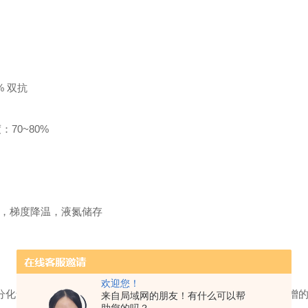
1% 双抗
70~80%
MSO，梯度降温，液氮储存
欢迎您！
分化食管鳞状细胞癌（肿瘤侵犯邻近结构）确定； 描述为携带扩增的癌
来自局域网的朋友！有什么可以帮