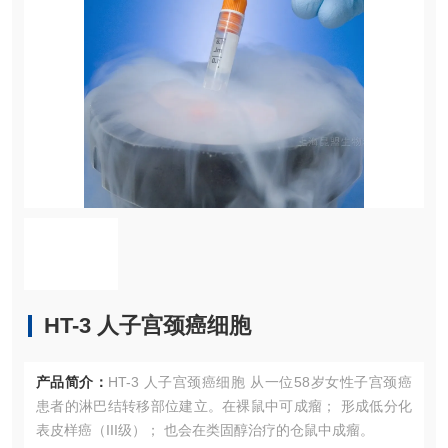
HT-3 人子宫颈癌细胞
产品简介：
HT-3 人子宫颈癌细胞 从一位58岁女性子宫颈癌
患者的淋巴结转移部位建立。在裸鼠中可成瘤； 形成低分化
表皮样癌（III级）； 也会在类固醇治疗的仓鼠中成瘤。