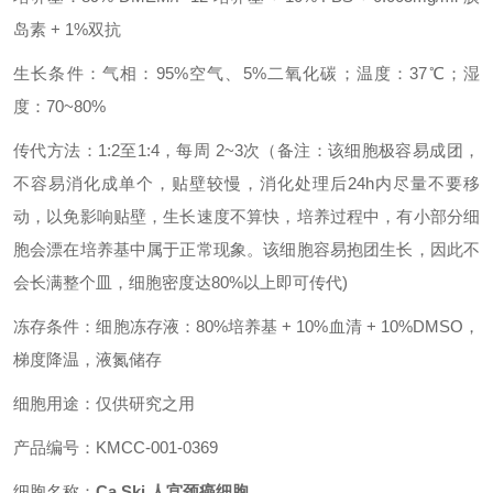
岛素 + 1%双抗
生长条件：气相：95%空气、5%二氧化碳；温度：37℃；湿
度：70~80%
传代方法：1:2至1:4，每周 2~3次（备注：该细胞极容易成团，
不容易消化成单个，贴壁较慢，消化处理后24h内尽量不要移
动，以免影响贴壁，生长速度不算快，培养过程中，有小部分细
胞会漂在培养基中属于正常现象。该细胞容易抱团生长，因此不
会长满整个皿，细胞密度达80%以上即可传代)
冻存条件：细胞冻存液：80%培养基 + 10%血清 + 10%DMSO，
梯度降温，液氮储存
细胞用途：仅供研究之用
产品编号：KMCC-001-0369
细胞名称：
Ca Ski 人宫颈癌细胞