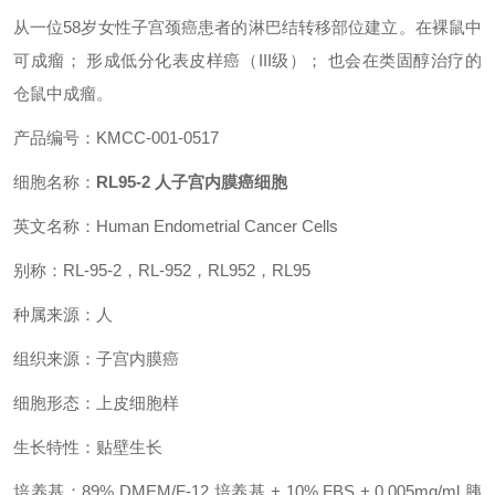
从一位58岁女性子宫颈癌患者的淋巴结转移部位建立。在裸鼠中
可成瘤； 形成低分化表皮样癌（III级）； 也会在类固醇治疗的
仓鼠中成瘤。
产品编号：KMCC-001-0517
细胞名称：
RL95-2 人子宫内膜癌细胞
英文名称：Human Endometrial Cancer Cells
别称：RL-95-2，RL-952，RL952，RL95
种属来源：人
组织来源：子宫内膜癌
细胞形态：上皮细胞样
生长特性：贴壁生长
培养基：89% DMEM/F-12 培养基 + 10% FBS + 0.005mg/ml 胰