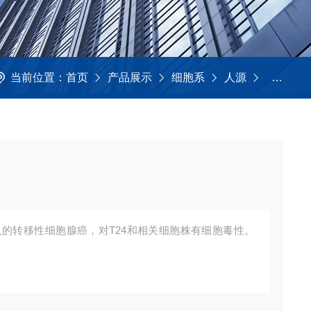
当前位置：
首页
产品展示
细胞系
人源
T24 人
病人的转移性细胞腺癌，对T24和相关细胞株有细胞毒性。