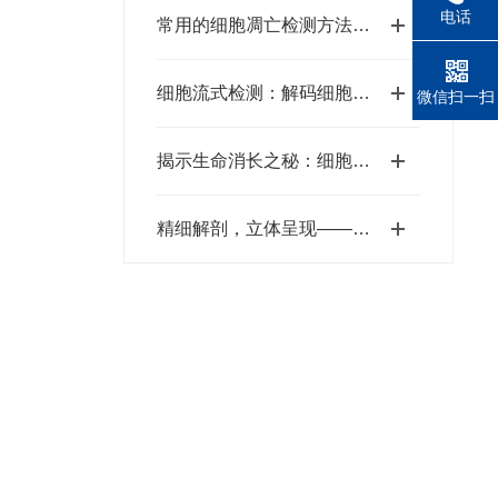
电话
常用的细胞凋亡检测方法【大盘点】
细胞流式检测：解码细胞特性的“高通量精准分析利器”
微信扫一扫
揭示生命消长之秘：细胞凋亡检测在生物医学研究中的应用
精细解剖，立体呈现——小动物CT扫描