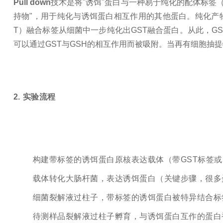
Pull down
技术是将"诱饵"蛋白与一种易于纯化的配体标签
持物"，用于纯化与诱饵蛋白相互作用的其他蛋白。纯化产
T）融合标签从细菌中一步纯化出GST融合蛋白。从此，G
可以通过GST与GSH的相互作用而被吸附。当再有细胞抽
2. 实验流程
构建带标签的诱饵蛋白原核表达载体（带GST标签或
载体转化大肠杆菌，表达诱饵蛋白（关键步骤，很多
细菌裂解液过柱子，带标签的诱饵蛋白被特异结合标
待测样品裂解液过柱子孵育，与诱饵蛋白互作的蛋白被