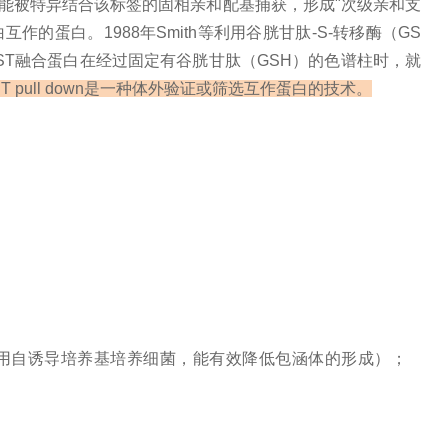
能被
特异结合
该标签的固相亲和配基捕获，形成"次级亲和支
作的蛋白。1988年Smith等利用谷胱甘肽-S-转移酶（GS
ST融合蛋白在经过固定有谷胱甘肽（GSH）的色谱柱时，就
ST pull down是一种体外验证或筛选互作蛋白的技术
。
用自诱导培养基培养细菌，能有效降低包涵体的形成）；