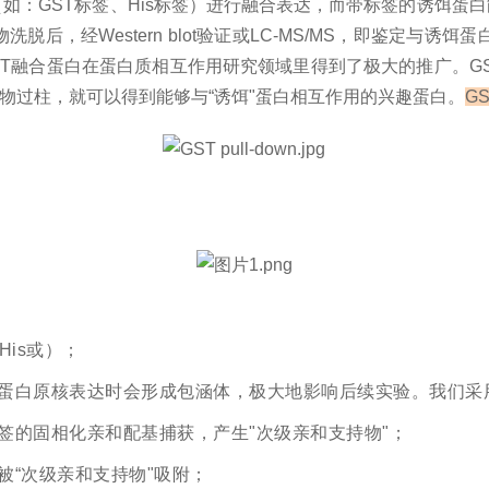
（如：
GST标签
、His标签）进行
融合表达
，而带标签的诱饵蛋白
物洗脱后，经
Western blot验证或LC-MS/MS
，即鉴定与诱饵蛋白互
ST融合蛋白在蛋白质相互作用研究领域里得到了极大的推广。G
提物过柱，就可以得到能够与“诱饵"蛋白相互作用的兴趣蛋白。
G
His或
）；
蛋白原核表达时会形成包涵体，极大地影响后续实验。我们采
签的固相化亲和配基捕获，产生"次级亲和支持物"；
“次级亲和支持物"吸附；