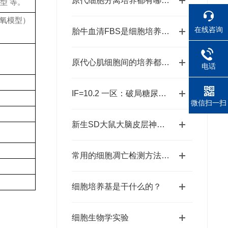
原代细胞分离培养都有哪几种方法？
型 等。
低氧模型）
在线咨询
胎牛血清FBS是细胞培养的关键角色
原代心肌细胞间的培养都有哪些抗污染措施？
电话
IF=10.2 一区：破局糖尿病难愈伤口：新型“双胞”水凝胶重塑愈合微环境
微信扫一扫
新生SD大鼠大脑皮层神经元原代分离培养方法
常用的细胞凋亡检测方法【大盘点】
细胞培养基是干什么的？
细胞生物学实验