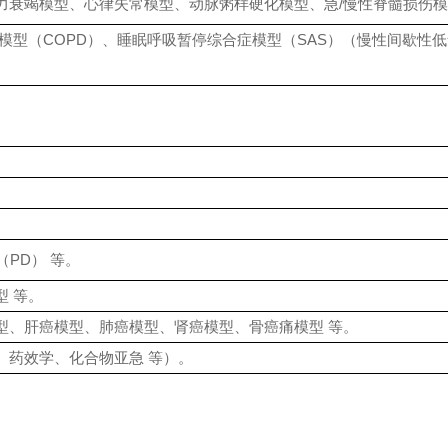
力衰竭模型、心律失常模型、动脉粥样硬化模型、急/慢性脊髓损伤模
模型（COPD）、睡眠呼吸暂停综合症模型（SAS）（慢性间歇性
PD） 等。
 等。
型、肝癌模型、肺癌模型、肾癌模型、骨癌痛模型 等。
、药效学、化合物亚急 等）。