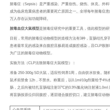
脓毒症（Sepsis）是严重感染、严重创伤、烧伤、休克、外
成为临床危重病患者的重要死亡原因之一。全球每年脓毒症患病人
万人存在认知功能障碍。
脓毒血症大鼠模型
是脓毒症研究中的重要工具，借此模型的研
目前，常用的脓毒症动物模型的造模方法有3种，盲肠结扎穿孔
患者最常见的感染来自腹腔且极易造成腹腔感染，且CLP致
为广泛的脓毒症动物模型。
实验方法（CLP法致脓毒症大鼠模型）：
准备 250-300g SD大鼠，适应性饲养1周，自由饮水饮食
鼠术前禁食 12h，不禁水。称重后，以0.1ml/10g剂量给
肠，之后向被结扎盲肠端注射37℃的0.9%氯化钠注射液1.
将盲肠按原位归回腹腔，逐层缝合腹腔切口，建立脓毒症动物
心血管系统