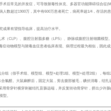
科手术后常见的并发症，可导致脓毒性休克、多器官功能障碍综合征(M
数超过1900万，其中有600万患者死亡，病死率超1/4，存活的患
究成果有望指导临床，提高治疗水平。
术（CLP）、腹腔注射脂多糖（LPS）、静脉或腹腔注射细菌模型
脓毒症动物模型与脓毒血症患者临床表现、病理过程最为相似，因此成
。随机分组（假手术组、模型组、模型+处理1组、模型+处理2组），每组
予4%水合氯醛。大鼠麻醉后，固定大鼠，剪去腹部被毛，碘伏消毒，结扎远端
0ml 采用骨穿针横穿刺被结扎盲肠远端，并反复转动骨穿针，挤出少许
模型。