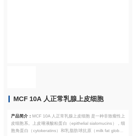
MCF 10A 人正常乳腺上皮细胞
产品简介：
MCF 10A 人正常乳腺上皮细胞 是一种非致瘤性上
皮细胞系。上皮唾液酸粘蛋白（epithelial sialomucins），细
胞角蛋白（cytokeratins）和乳脂肪球抗原（milk fat globule