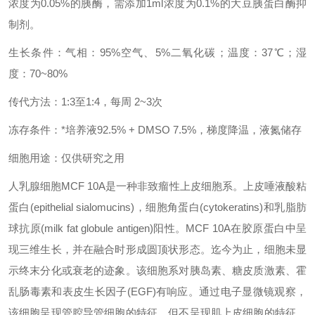
浓度为0.05%的胰酶，需添加1ml浓度为0.1%的大豆胰蛋白酶抑
制剂。
生长条件：气相：95%空气、5%二氧化碳；温度：37℃；湿
度：70~80%
传代方法：1:3至1:4，每周 2~3次
冻存条件：*培养液92.5% + DMSO 7.5%，梯度降温，液氮储存
细胞用途：仅供研究之用
人乳腺细胞MCF 10A是一种非致瘤性上皮细胞系。上皮唾液酸粘
蛋白(epithelial sialomucins)，细胞角蛋白(cytokeratins)和乳脂肪
球抗原(milk fat globule antigen)阳性。MCF 10A在胶原蛋白中呈
现三维生长，并在融合时形成圆顶状形态。迄今为止，细胞未显
示终末分化或衰老的迹象。该细胞系对胰岛素、糖皮质激素、霍
乱肠毒素和表皮生长因子(EGF)有响应。通过电子显微镜观察，
该细胞呈现管腔导管细胞的特征，但不呈现肌上皮细胞的特征。