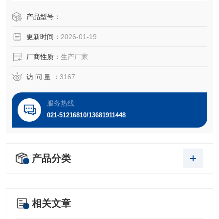
antigen）阳性。MCF 10A在胶原蛋白中呈现三维生长，并在
融合时形成圆顶状形态。迄今为止，细胞未显示终末分化或
产品型号：
衰老的迹象。
更新时间：
2026-01-19
厂商性质：
生产厂家
访 问 量 ：
3167
服务热线
021-51216810/13681911448
产品分类
相关文章