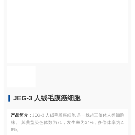
JEG-3 人绒毛膜癌细胞
产品简介：
JEG-3 人绒毛膜癌细胞 是一株超三倍体人类细胞
株。 其典型染色体数为71，发生率为34%，多倍体率为2.
6%。