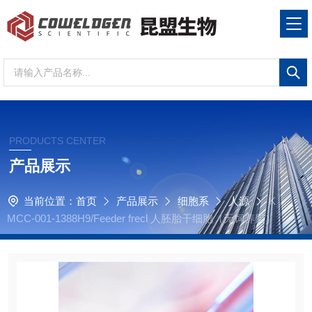
PRODUCTS CENTER
产品展示
当前位置：
首页
产品展示
细胞系
人源
K
MCC-001-1388H9/Feeder frecl 人胚胎干细胞（无饲养层）