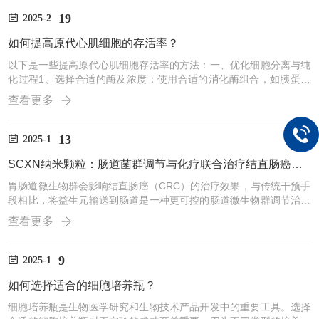
V可高效负载Dox，且药物释放具有更好的pH依赖性。通过与靶向配
体叶酸偶联，GDNV可将Dox精准递送至结肠26肿瘤，显著增强化疗
19
2025-2
效果。该研究展示了天然来源纳米颗粒作为治疗载体的潜力，有望减
如何提高原代心肌细胞的存活率？
轻传统合成纳米颗粒的潜在问题。该研究...
以下是一些提高原代心肌细胞存活率的方法：一、优化细胞分离与纯
化过程1、选择合适的酶及浓度：使用合适的消化酶组合，如胰蛋白
酶和Ⅱ型胶原酶等，并控制好酶的浓度和消化时间。过高的酶浓度或
查看更多
过长的消化时间可能会对心肌细胞造成损伤，而过低的酶浓度或过短
的消化时间则可能导致细胞分离不全。例如，对于乳鼠心肌组织的消
化，采用0.1%的Ⅱ型胶原酶消化出生第1天的乳鼠心肌组织，能够获得
13
2025-1
较好的细胞分离效果且对细胞的损伤较小。2、差速贴壁分离法：利
SCXN纳米颗粒：肠道菌群调节与化疗联合治疗结直肠癌的创新策略
用成纤维细胞比心肌细胞更容易贴壁的特点，将混合细胞接种...
胃肠道微生物群会影响结直肠癌（CRC）的治疗效果，与传统干预手
段相比，将益生元输送到肠道是一种更可控的肠道微生物群调节治疗
方法。本文作者利用益生元xylan-硬脂酸偶联物（SCXN）构建了一
查看更多
种负载卡培他滨的纳米颗粒。成功在NatureCommunications（IF=1
4.7，1区）发表了以题名为Combininggutmicrobiotamodulationａnd
chemotherapybycapecitabine-loadedprebioticnanoparticlei...
9
2025-1
如何选择适合的细胞培养瓶？
细胞培养瓶是生物医学研究和生物技术产品开发中的重要工具。选择