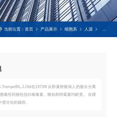
当前位置：
首页
产品展示
细胞系
人源
KMCC-0
胞
G.Trempe和L.J.Old在1973年从卵巢肿瘤病人的腹水分离
细胞毒性药物包括白喉毒素、顺铂和阿霉素均耐受。 在裸
中度分化的腺癌。