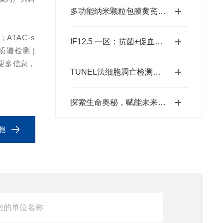
多功能纳米颗粒包膜黄芪多糖和金纳米棒联合聚焦超声治疗乳腺癌
等；
ATAC-s
IF12.5 一区：抗菌+促血管生成：壳聚糖水凝胶为糖尿病足治疗注入新希望
| 质谱检测 |
更多信息，
TUNEL法细胞凋亡检测假阳性率高怎么破？
探索生命奥秘，赋能未来健康：细胞培养——现代生物医学研究的基石
细胞