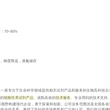
70~80%
MSO，梯度降温，液氮储存
ic Co,.LTD) 是一家专注于生命科学领域提供相关试剂产品和服务的生物高科
定的
细胞培养试剂产品
、成熟高效的
技术服务
、专业周到的技术支持
新视野构建现
代
企业，勇于探索和创新。公司业务范围涉及全国各省
好的合作关系，赢得了良好的市场声誉和广泛的认可，我们保证将继