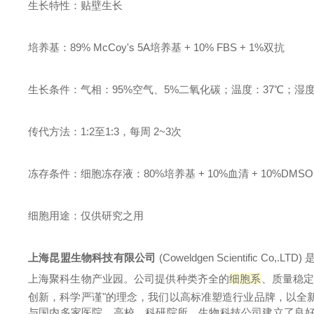
生长特性：贴壁生长
培养基：89% McCoy's 5A培养基 + 10% FBS + 1%双抗
生长条件：气相：95%空气、5%二氧化碳；温度：37℃；湿度：
传代方法：1:2至1:3，每周 2~3次
冻存条件：细胞冻存液：80%培养基 + 10%血清 + 10%D
细胞用途：仅供研究之用
上海昆盟生物科技有限公司
(Coweldgen Scientif
上海聚科生物产业园。公司提供种类齐全的
细胞系
、质量稳
创新，科学严谨"的理念，我们以高标准塑造行业品牌，以全
与国内多家医院、高校、科研院所、生物科技公司建立了良