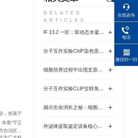
RELATED
在线咨询
ARTICLES
IF 13.2 一区：双动态水凝胶：糖尿病伤口光疗新时代
电话
分子互作实验ChIP染色质免疫共沉淀
微信扫一扫
细胞培养过程中出现支原体污染，该怎么办？
分子互作实验CLIP交联免疫共沉淀
揭示生命消长之秘：细胞凋亡检测在生物医学研究中的应用
技企业，坐落于
。本着
“守正
外泌体提取鉴定设备核心优势与应用场景深度探索
市自治区，
续为广大科