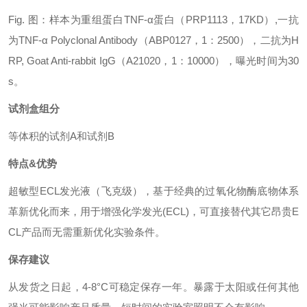
Fig. 图：样本为重组蛋白TNF-α蛋白（PRP1113，17KD）,一抗
为TNF-α Polyclonal Antibody（ABP0127，1：2500），二抗为H
RP, Goat Anti-rabbit IgG（A21020，1：10000），曝光时间为30
s。
试剂盒组分
等体积的试剂A和试剂B
特点&优势
超敏型ECL发光液（飞克级），基于经典的过氧化物酶底物体系
革新优化而来，用于增强化学发光(ECL)，可直接替代其它昂贵E
CL产品而无需重新优化实验条件。
保存建议
从发货之日起，4-8°C可稳定保存一年。暴露于太阳或任何其他