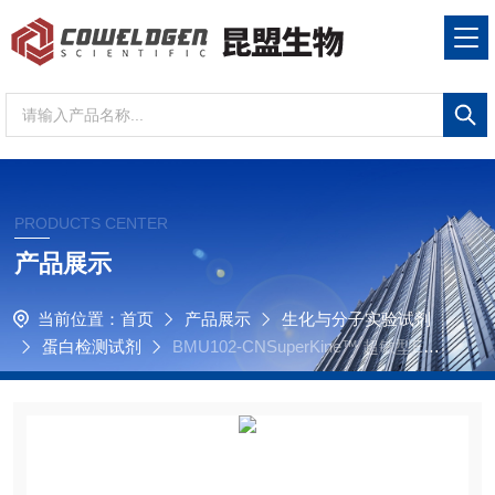
PRODUCTS CENTER
产品展示
当前位置：
首页
产品展示
生化与分子实验试剂
蛋白检测试剂
BMU102-CNSuperKine™ 超敏型ECL
发光液（飞克级）