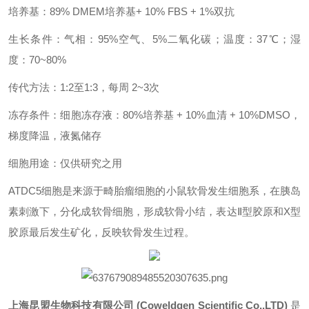
培养基：89% DMEM培养基+ 10% FBS + 1%双抗
生长条件：气相：95%空气、5%二氧化碳；温度：37℃；湿
度：70~80%
传代方法：1:2至1:3，每周 2~3次
冻存条件：细胞冻存液：80%培养基 + 10%血清 + 10%DMSO，
梯度降温，液氮储存
细胞用途：仅供研究之用
ATDC5细胞是来源于畸胎瘤细胞的小鼠软骨发生细胞系，在胰岛
素刺激下，分化成软骨细胞，形成软骨小结，表达Ⅱ型胶原和X型
胶原最后发生矿化，反映软骨发生过程。
上海昆盟生物科技有限公司 (Coweldgen Scientific Co.,LTD)
是