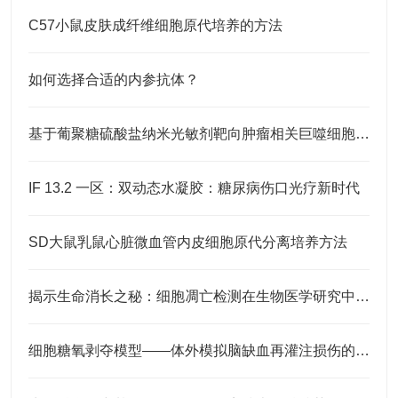
C57小鼠皮肤成纤维细胞原代培养的方法
如何选择合适的内参抗体？
基于葡聚糖硫酸盐纳米光敏剂靶向肿瘤相关巨噬细胞的光动力抗癌疗法
IF 13.2 一区：双动态水凝胶：糖尿病伤口光疗新时代
SD大鼠乳鼠心脏微血管内皮细胞原代分离培养方法
揭示生命消长之秘：细胞凋亡检测在生物医学研究中的应用
细胞糖氧剥夺模型——体外模拟脑缺血再灌注损伤的原理与应用