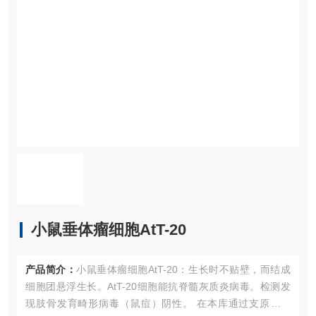
小鼠垂体瘤细胞AtT-20
产品简介：
小鼠垂体瘤细胞AtT-20：生长时不贴壁，而结成
细胞团悬浮生长。AtT-20细胞能抗脊髓灰质炎病毒。检测发
现肢骨发育畸形病毒（鼠痘）阴性。 在本库通过支原体检