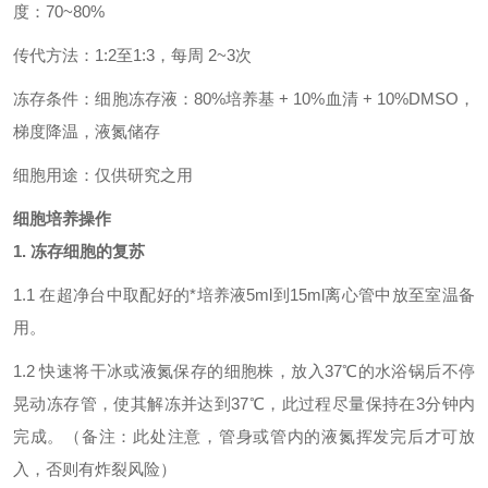
度：70~80%
传代方法：1:2至1:3，每周 2~3次
冻存条件：细胞冻存液：80%培养基 + 10%血清 + 10%DMSO，
梯度降温，液氮储存
细胞用途：仅供研究之用
细胞培养操作
1. 冻存细胞的复苏
1.1 在超净台中取配好的*培养液5ml到15ml离心管中放至室温备
用。
1.2 快速将干冰或液氮保存的细胞株，放入37℃的水浴锅后不停
晃动冻存管，使其解冻并达到37℃，此过程尽量保持在3分钟内
完成。（备注：此处注意，管身或管内的液氮挥发完后才可放
入，否则有炸裂风险）