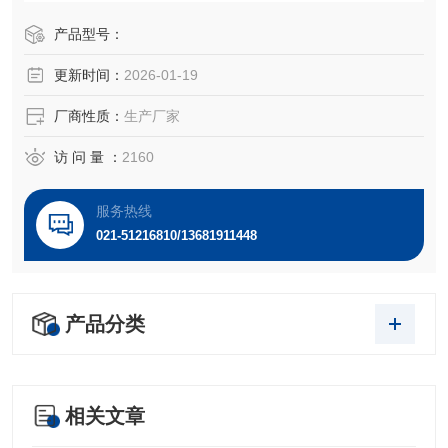
GM-CSF，对IL-5无反应。多种淋巴因子和细胞因子对该细胞
都有作用，如：IL-1、IL-4、IL-6、IL-9、IL-11、IL-13、CS
产品型号：
F、LIF、NGF。该细胞不表达血型糖蛋白A和碳酸酐酶I。
更新时间：
2026-01-19
厂商性质：
生产厂家
访 问 量 ：
2160
服务热线
021-51216810/13681911448
产品分类
相关文章