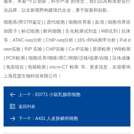
服务。本着“守正创新，科学严谨"的理念，我们以高标准塑造行
业品牌，以全新视野构建现代企业，勇于探索和创新。
细胞系(带STR鉴定) | 原代细胞 | 细胞培养基 | 血清 | 细胞培养添
加因子 | 标记细胞 | 耐药细胞 | 生化检测试剂盒 | WB试剂 | 抗体
等；ATAC-seq分析 | ChIP-seq分析 | 16S rRNA测序分析 | Pull d
own实验 | RIP 实验 | ChIP实验 | Co-IP实验 | 质谱检测 | WB检测
| PCR检测 | 细胞培养/增殖/凋亡/周期/迁移/侵袭/自噬 | 活体成像
| 免疫组化 | 电镜检测 | micro-CT 检测 等。更多信息，欢迎垂询
上海昆盟生物科技有限公司！
E0771 小鼠乳腺癌细胞
上一个：
返回列表
A431 人皮肤鳞癌细胞
下一个：