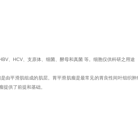
、 HBV、HCV、支原体、细菌、酵母和真菌 等。细胞仅供科研之用途
中间是由平滑肌组成的肌层。胃平滑肌瘤是最常见的胃良性间叶组织肿
瘤提供了前提和基础。