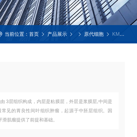
当前位置：
首页
产品展示
原代细胞
KMCC-002-039大鼠胃平滑肌细胞
最常见的胃良性间叶组织肿瘤，起源于中胚层组织。因
平滑肌瘤提供了前提和基础。