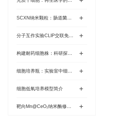
充质干细胞：再生医学的希望之星
SCXN纳米颗粒：肠道菌群调节与化疗联合治疗结直肠癌的创新策略
分子互作实验CLIP交联免疫共沉淀
构建耐药细胞株：科研探索的坚实基石
细胞培养瓶：实验室中细胞生长的摇篮
细胞低氧培养模型简介
靶向Mn@CeO₂纳米酶修饰的益生菌水凝胶微球重塑炎症性肠病中的肠道稳态