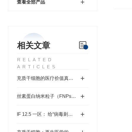
查看全部产品
相关文章
RELATED
ARTICLES
充质干细胞的医疗价值真的很高
丝素蛋白纳米粒子（FNPs）负载白藜芦醇在炎症性肠病治疗中的疗效与机制研究
IF 12.5 一区： 给“病毒刺客”装上GPS：人工抗原如何照亮噬菌体