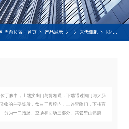
当前位置：
首页
产品展示
原代细胞
KMCC-002-041大鼠小肠黏膜上皮细胞
吸收的主要场所，盘曲于腹腔内，上连胃幽门，下接盲
大，分为十二指肠、空肠和回肠三部分。其管壁由黏膜，
点是管壁有环形皱襞，黏膜有许多绒毛，绒毛根部的上