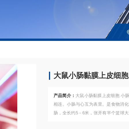
大鼠小肠黏膜上皮细胞
产品简介：
大鼠小肠黏膜上皮细胞 小肠位于腹中，上端接幽门与胃相通，下端通过阑门与大肠
相连。小肠与心互为表里。是食物消化
肠，全长约5－6米，张开有半个篮球
黏膜下层，肌层和浆膜构成。其结构特