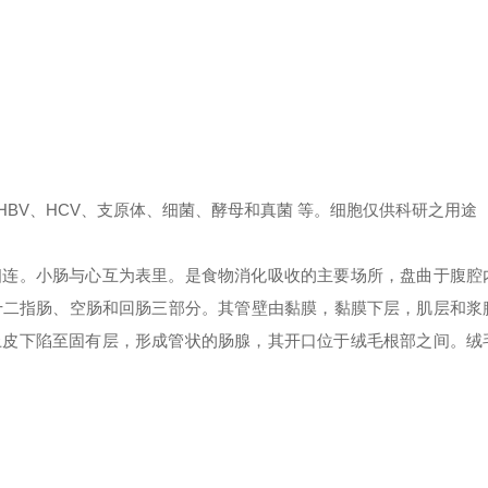
、 HBV、HCV、支原体、细菌、酵母和真菌 等。细胞仅供科研之用途
相连。小肠与心互为表里。是食物消化吸收的主要场所，盘曲于腹腔
十二指肠、空肠和回肠三部分。其管壁由黏膜，黏膜下层，肌层和浆
上皮下陷至固有层，形成管状的肠腺，其开口位于绒毛根部之间。绒