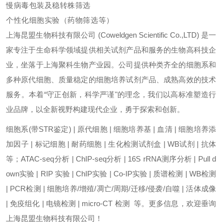
慢病毒包装及稳转株筛选
个性化细胞实验（药物筛选等）
上海昆盟生物科技有限公司 (Coweldgen Scientific Co.,LTD) 是一
家专注于生命科学领域提供相关试剂产品和服务的生物高科技企
业，坐落于上海聚科生物产业园。公司提供种类齐全的细胞系和
多种原代细胞、质量稳定的细胞培养试剂产品、成熟高效的技术
服务。本着“守正创新，科学严谨"的理念，我们以高标准塑造行
业品牌，以全新视野构建现代企业，勇于探索和创新。
细胞系(带STR鉴定) | 原代细胞 | 细胞培养基 | 血清 | 细胞培养添
加因子 | 标记细胞 | 耐药细胞 | 生化检测试剂盒 | WB试剂 | 抗体
等；ATAC-seq分析 | ChIP-seq分析 | 16S rRNA测序分析 | Pull d
own实验 | RIP 实验 | ChIP实验 | Co-IP实验 | 质谱检测 | WB检测
| PCR检测 | 细胞培养/增殖/凋亡/周期/迁移/侵袭/自噬 | 活体成像
| 免疫组化 | 电镜检测 | micro-CT 检测 等。更多信息，欢迎垂询
上海昆盟生物科技有限公司！