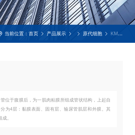
当前位置：
首页
产品展示
原代细胞
KMCC-002-064大鼠输尿管平滑肌细胞
分为4层：黏膜表面、固有层、输尿管肌层和外膜。其
组成。