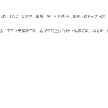
、 HBV、HCV、支原体、细菌、酵母和真菌 等。细胞仅供科研之用途
盂，下终止于膀胱三角。输尿管管壁分为4层：黏膜表面、固有层、