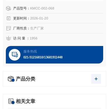
腺炎患者的前列腺液内可检测到脱落的上皮细胞，这是上皮
细胞损伤的标志。因此，体外培养前列腺上皮细胞是研究前
产品型号：
KMCC-002-068
列腺炎及前列腺上皮内瘤等疾病的前提和基础。
更新时间：
2026-01-20
厂商性质：
生产厂家
访 问 量 ：
1956
服务热线
021-51216810/13681911448
产品分类
相关文章