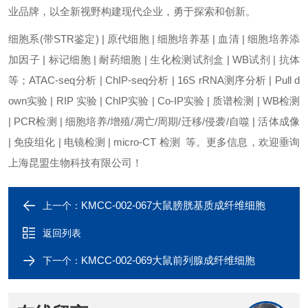
业品牌，以全新视野构建现代企业，勇于探索和创新。
细胞系(带STR鉴定) | 原代细胞 | 细胞培养基 | 血清 | 细胞培养添
加因子 | 标记细胞 | 耐药细胞 | 生化检测试剂盒 | WB试剂 | 抗体
等；ATAC-seq分析 | ChIP-seq分析 | 16S rRNA测序分析 | Pull d
own实验 | RIP 实验 | ChIP实验 | Co-IP实验 | 质谱检测 | WB检测
| PCR检测 | 细胞培养/增殖/凋亡/周期/迁移/侵袭/自噬 | 活体成像
| 免疫组化 | 电镜检测 | micro-CT 检测 等。更多信息，欢迎垂询
上海昆盟生物科技有限公司！
KMCC-002-067大鼠膀胱基质成纤维细胞
上一个：
返回列表
KMCC-002-069大鼠前列腺成纤维细胞
下一个：