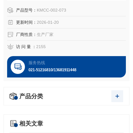
腺小叶间和腺泡间，在胰腺纤维化过程中，其被多种病理因
子激活，分泌多种细胞外基质，包括胶原、启动和促进了纤
产品型号：
KMCC-002-073
维化这一病理过程。正常情况下，胰腺星状细胞处于非激活
更新时间：
2026-01-20
的静止期状态，球形。当胰腺受损伤或者受到细胞生长因子
等刺激后转变为激活状态。
厂商性质：
生产厂家
访 问 量 ：
2155
服务热线
021-51216810/13681911448
产品分类
相关文章