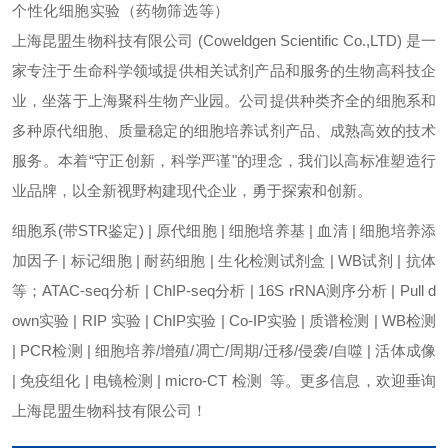
个性化细胞实验（药物筛选等）
上海昆盟生物科技有限公司 (Coweldgen Scientific Co.,LTD) 是一
家专注于生命科学领域提供相关试剂产品和服务的生物高科技企
业，坐落于上海聚科生物产业园。公司提供种类齐全的细胞系和
多种原代细胞、质量稳定的细胞培养试剂产品、成熟高效的技术
服务。本着“守正创新，科学严谨"的理念，我们以高标准塑造行
业品牌，以全新视野构建现代企业，勇于探索和创新。
细胞系(带STR鉴定) | 原代细胞 | 细胞培养基 | 血清 | 细胞培养添
加因子 | 标记细胞 | 耐药细胞 | 生化检测试剂盒 | WB试剂 | 抗体
等；ATAC-seq分析 | ChIP-seq分析 | 16S rRNA测序分析 | Pull d
own实验 | RIP 实验 | ChIP实验 | Co-IP实验 | 质谱检测 | WB检测
| PCR检测 | 细胞培养/增殖/凋亡/周期/迁移/侵袭/自噬 | 活体成像
| 免疫组化 | 电镜检测 | micro-CT 检测 等。更多信息，欢迎垂询
上海昆盟生物科技有限公司！