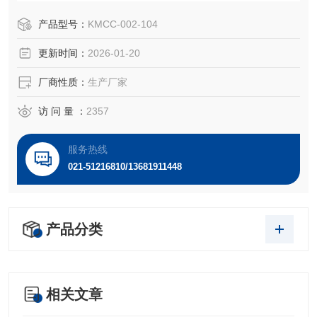
样基质构成的弹性胶冻物质。髓核细胞的过早衰老与凋亡是
导致椎间盘退行性变过程的主要原因之一，主要表现为退变
产品型号：
KMCC-002-104
椎间盘内髓核细胞功能降低和数量减少，使得其Ⅱ型胶蛋白聚
更新时间：
2026-01-20
糖等基质分泌量下降，最终导致椎间盘维持脊柱高度、承受
各方应力等生物力学功能丧失。
厂商性质：
生产厂家
访 问 量 ：
2357
服务热线
021-51216810/13681911448
产品分类
相关文章