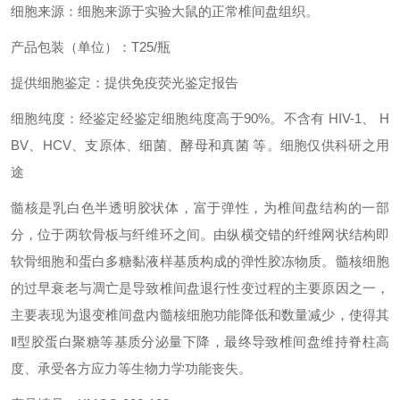
细胞来源：细胞来源于实验大鼠的正常椎间盘组织。
产品包装（单位）：T25/瓶
提供细胞鉴定：提供免疫荧光鉴定报告
细胞纯度：经鉴定经鉴定细胞纯度高于90%。不含有 HIV-1、 H
BV、HCV、支原体、细菌、酵母和真菌 等。细胞仅供科研之用
途
髓核是乳白色半透明胶状体，富于弹性，为椎间盘结构的一部
分，位于两软骨板与纤维环之间。由纵横交错的纤维网状结构即
软骨细胞和蛋白多糖黏液样基质构成的弹性胶冻物质。髓核细胞
的过早衰老与凋亡是导致椎间盘退行性变过程的主要原因之一，
主要表现为退变椎间盘内髓核细胞功能降低和数量减少，使得其
Ⅱ型胶蛋白聚糖等基质分泌量下降，最终导致椎间盘维持脊柱高
度、承受各方应力等生物力学功能丧失。