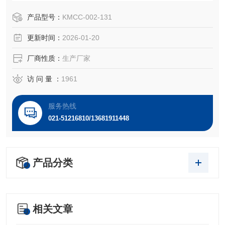
的重要场所。脾脏作为机体最大的免疫器官，占全身淋巴组
织总量的25%，含有大量的淋巴细胞核巨噬细胞，是机体细
产品型号：
KMCC-002-131
胞免疫和体液免疫的中心。
更新时间：
2026-01-20
厂商性质：
生产厂家
访 问 量 ：
1961
服务热线
021-51216810/13681911448
产品分类
相关文章