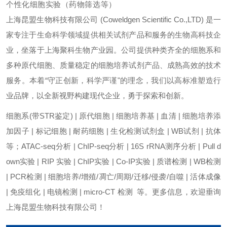
个性化细胞实验（药物筛选等）
上海昆盟生物科技有限公司 (Coweldgen Scientific Co.,LTD) 是一
家专注于生命科学领域提供相关试剂产品和服务的生物高科技企
业，坐落于上海聚科生物产业园。公司提供种类齐全的细胞系和
多种原代细胞、质量稳定的细胞培养试剂产品、成熟高效的技术
服务。本着“守正创新，科学严谨"的理念，我们以高标准塑造行
业品牌，以全新视野构建现代企业，勇于探索和创新。
细胞系(带STR鉴定) | 原代细胞 | 细胞培养基 | 血清 | 细胞培养添
加因子 | 标记细胞 | 耐药细胞 | 生化检测试剂盒 | WB试剂 | 抗体
等；ATAC-seq分析 | ChIP-seq分析 | 16S rRNA测序分析 | Pull d
own实验 | RIP 实验 | ChIP实验 | Co-IP实验 | 质谱检测 | WB检测
| PCR检测 | 细胞培养/增殖/凋亡/周期/迁移/侵袭/自噬 | 活体成像
| 免疫组化 | 电镜检测 | micro-CT 检测 等。更多信息，欢迎垂询
上海昆盟生物科技有限公司！