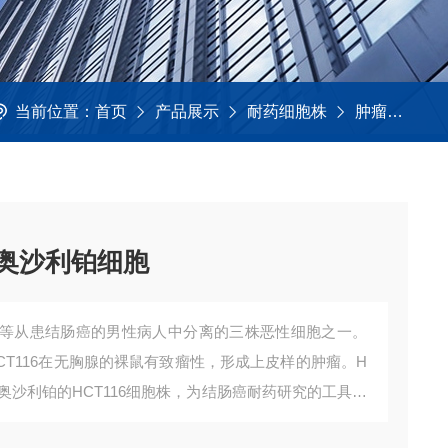
当前位置：
首页
产品展示
耐药细胞株
肿瘤耐药
癌耐奥沙利铂细胞
rattain等从患结肠癌的男性病人中分离的三株恶性细胞之一。
CT116在无胸腺的裸鼠有致瘤性，形成上皮样的肿瘤。H
是耐奥沙利铂的HCT116细胞株，为结肠癌耐药研究的工具细