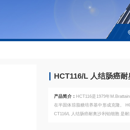
HCT116/L 人结肠
产品简介：
HCT116是1979年M.B
在半固体琼脂糖培养基中形成克隆。 H
CT116/L 人结肠癌耐奥沙利铂细胞 
胞之一。