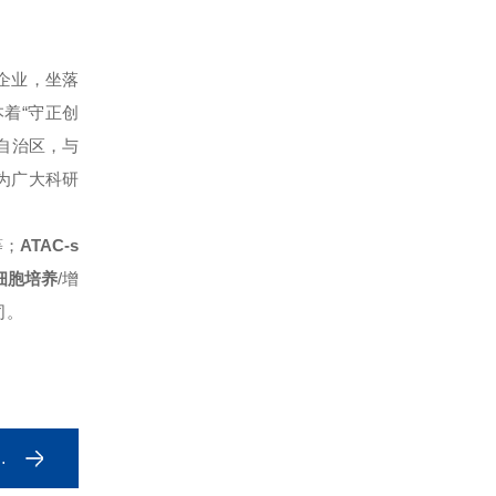
企业，坐落
着“守正创
自治区，与
为广大科研
等；
ATAC-s
细胞培养
/增
司。