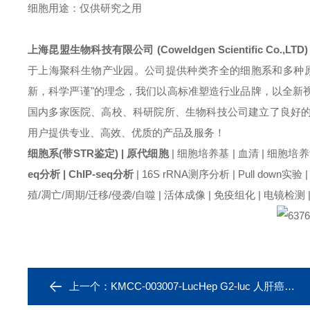
细胞用途：仅供研究之用
上海昆盟生物科技有限公司 (Coweldgen Scientific Co.,LTD)
于上海聚科生物产业园。公司提供种类齐全的细胞系和多种
新，科学严谨"的理念，我们以高标准塑造行业品牌，以全新
国内多家医院、高校、科研院所、生物科技公司建立了良好
用户提供专业、高效、优质的产品及服务！
细胞系(带STR鉴定) | 原代细胞
| 细胞培养基 | 血清 | 细胞培
eq分析 | ChIP-seq分析
| 16S rRNA测序分析 | Pull down实验 
殖/凋亡/周期/迁移/侵袭/自噬 | 活体成像 | 免疫组化 | 电镜
上一个：
KMCC-003007-LucHep G2-luc 人肝癌细胞（带LUC标签）