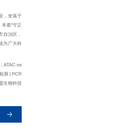
业，坐落于
。本着“守正
市自治区，
续为广大科
ATAC-se
检测 | PCR
海昆盟生物科技