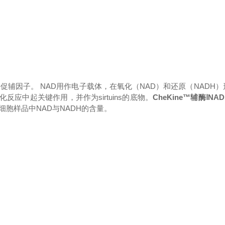
辅因子。 NAD用作电子载体，在氧化（NAD）和还原（NADH
反应中起关键作用，并作为sirtuins的底物。
CheKine™
辅酶ⅠNA
胞样品中NAD与NADH的含量。