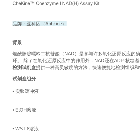
CheKine™ Coenzyme Ⅰ NAD(H) Assay Kit
品牌：亚科因（Abbkine）
背景
烟酰胺腺嘌呤二核苷酸（NAD）是参与许多氧化还原反应的酶促
环。 除了在氧化还原反应中的作用外，NAD还在ADP-核糖基化
检测试剂盒
提供一种高灵敏度的方法，快速便捷地检测组织和细
试剂盒组分
• 实验缓冲液
• EtOH溶液
• WST-8溶液