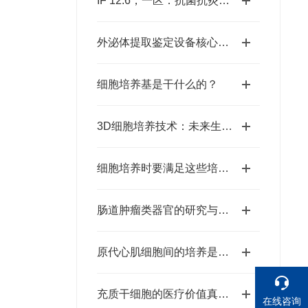
IF 12.6，一区：抗菌抗炎“双 buff”！可注射响应水凝胶助力牙周炎高效治疗
外泌体提取鉴定设备核心优势与应用场景深度探索
细胞培养基是干什么的？
3D细胞培养技术：未来生物医学研究的新前沿
细胞培养时要满足这些培养条件
肠道肿瘤类器官的研究与应用
原代心肌细胞间的培养是为了什么？
充质干细胞的医疗价值真的很高
在线咨询