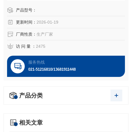
0的基因结合产生双转基因小鼠。这些小鼠一般患有肠肿瘤以
及胰腺β细胞瘤。STC-1细胞产生激素分泌素。
产品型号：
更新时间：
2026-01-19
厂商性质：
生产厂家
访 问 量 ：
2475
服务热线
021-51216810/13681911448
产品分类
相关文章