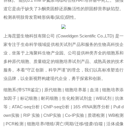
养株)。 能抗0.1 mM 8-氮杂鸟嘌呤但在HAT培养基中死亡。 据报
道它是由于缺失了3-酮类固醇还原酶活性的胆固醇营养缺陷型。
检测表明肢骨发育畸形病毒(鼠痘)阴性。
上海昆盟生物科技有限公司 (Coweldgen Scientific Co.,LTD) 是一
家专注于生命科学领域提供相关试剂产品和服务的生物高科技企
业，坐落于上海聚科生物产业园。公司提供种类齐全的细胞系和
多种原代细胞、质量稳定的细胞培养试剂产品、成熟高效的技术
服务。本着“守正创新，科学严谨"的理念，我们以高标准塑造行
业品牌，以全新视野构建现代企业，勇于探索和创新。
细胞系(带STR鉴定) | 原代细胞 | 细胞培养基 | 血清 | 细胞培养添
加因子 | 标记细胞 | 耐药细胞 | 生化检测试剂盒 | WB试剂 | 抗体
等；ATAC-seq分析 | ChIP-seq分析 | 16S rRNA测序分析 | Pull d
own实验 | RIP 实验 | ChIP实验 | Co-IP实验 | 质谱检测 | WB检测
| PCR检测 | 细胞培养/增殖/凋亡/周期/迁移/侵袭/自噬 | 活体成像