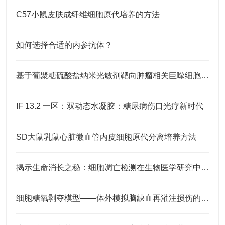
C57小鼠皮肤成纤维细胞原代培养的方法
如何选择合适的内参抗体？
基于葡聚糖硫酸盐纳米光敏剂靶向肿瘤相关巨噬细胞的光动力抗癌疗法
IF 13.2 一区：双动态水凝胶：糖尿病伤口光疗新时代
SD大鼠乳鼠心脏微血管内皮细胞原代分离培养方法
揭示生命消长之秘：细胞凋亡检测在生物医学研究中的应用
细胞糖氧剥夺模型——体外模拟脑缺血再灌注损伤的原理与应用