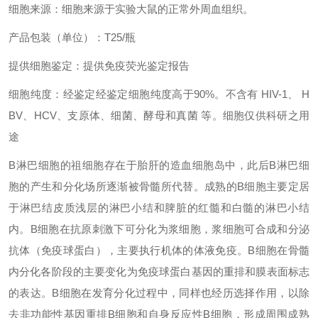
细胞来源：细胞来源于实验大鼠的正常外周血组织。
产品包装（单位）：T25/瓶
提供细胞鉴定：提供免疫荧光鉴定报告
细胞纯度：经鉴定经鉴定细胞纯度高于90%。不含有 HIV-1、 H
BV、HCV、支原体、细菌、酵母和真菌 等。细胞仅供科研之用
途
B淋巴细胞的祖细胞存在于胎肝的造血细胞岛中，此后B淋巴细
胞的产生和分化场所逐渐被骨髓所代替。成熟的B细胞主要定居
于淋巴结皮质浅层的淋巴小结和脾脏的红髓和白髓的淋巴小结
内。B细胞在抗原刺激下可分化为浆细胞，浆细胞可合成和分泌
抗体（免疫球蛋白），主要执行机体的体液免疫。B细胞在骨髓
内分化各阶段的主要变化为免疫球蛋白基因的重排和膜表面标志
的表达。B细胞在发育分化过程中，同样也经历选择作用，以除
去非功能性基因重排B细胞和自身反应性B细胞，形成周围成熟