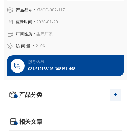
和脾脏的红髓和白髓的淋巴小结内。B细胞在抗原刺激下可分
化为浆细胞，浆细胞可合成和分泌抗体（免疫球蛋白），主
产品型号：
KMCC-002-117
要执行机体的体液免疫。B细胞在骨髓内分化各阶段的主要变
更新时间：
2026-01-20
化为免疫球蛋白基因的重排和膜表面标志的表达。
厂商性质：
生产厂家
访 问 量 ：
2106
服务热线
021-51216810/13681911448
产品分类
相关文章