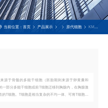
当前位置：
首页
产品展示
原代细胞
KMCC-002-118大鼠T淋巴细胞
的一部分多能干细胞或前T细胞迁移到胸腺内，在胸腺激
性的T细胞。T细胞是相当复杂的不均一体、可将T细胞分
4+细胞，因为其在表面表达CD4。通过与MHCⅡ递呈的