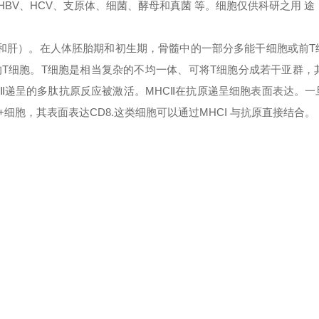
 HBV、HCV、支原体、细菌、酵母和真菌 等。细胞仅供科研之用 途
和肝）。在人体胚胎期和初生期，骨髓中的一部分多能干细胞或前T
T细胞。T细胞是相当复杂的不均一体、可将T细胞分成若干亚群，其
CⅡ递呈的多肽抗原反应被激活。MHCⅡ在抗原递呈细胞表面表达。
细胞，其表面表达CD8.这类细胞可以通过MHCI 与抗原直接结合。