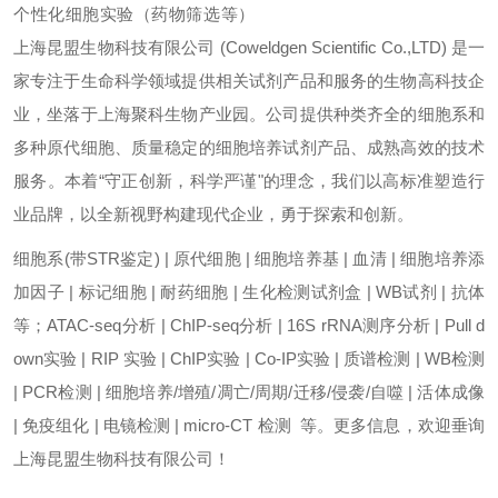
个性化细胞实验（药物筛选等）
上海昆盟生物科技有限公司 (Coweldgen Scientific Co.,LTD) 是一
家专注于生命科学领域提供相关试剂产品和服务的生物高科技企
业，坐落于上海聚科生物产业园。公司提供种类齐全的细胞系和
多种原代细胞、质量稳定的细胞培养试剂产品、成熟高效的技术
服务。本着“守正创新，科学严谨"的理念，我们以高标准塑造行
业品牌，以全新视野构建现代企业，勇于探索和创新。
细胞系(带STR鉴定) | 原代细胞 | 细胞培养基 | 血清 | 细胞培养添
加因子 | 标记细胞 | 耐药细胞 | 生化检测试剂盒 | WB试剂 | 抗体
等；ATAC-seq分析 | ChIP-seq分析 | 16S rRNA测序分析 | Pull d
own实验 | RIP 实验 | ChIP实验 | Co-IP实验 | 质谱检测 | WB检测
| PCR检测 | 细胞培养/增殖/凋亡/周期/迁移/侵袭/自噬 | 活体成像
| 免疫组化 | 电镜检测 | micro-CT 检测 等。更多信息，欢迎垂询
上海昆盟生物科技有限公司！