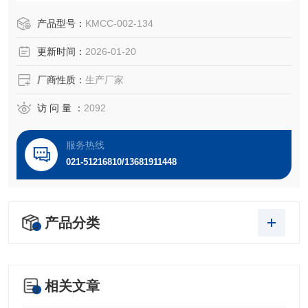
血管新生是从原有血管系统的内皮细胞增殖、游走而形成新
的子代血管分支的过程。脑动脉新生可以重建有效血供，从
产品型号：
KMCC-002-134
而改善多发性、弥漫性脑动脉粥样硬化所致的脑缺血，最终
更新时间：
2026-01-20
预防痴呆和脑梗死发生。
厂商性质：
生产厂家
访 问 量 ：
2092
服务热线
021-51216810/13681911448
产品分类
相关文章