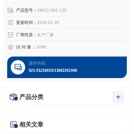
多平行于微血管长轴的突起，这些突起逐渐变细并包绕微血
管腔，起到对管腔的支持作用。同时，一个周细胞可以通过
产品型号：
KMCC-002-135
伸展的突起与微循环中的多个毛细血管接触。此外，周细胞
更新时间：
2026-01-20
和内皮细胞间的相互作用在血管新生中具有极为重要的作
用。
厂商性质：
生产厂家
访 问 量 ：
2098
服务热线
021-51216810/13681911448
产品分类
相关文章