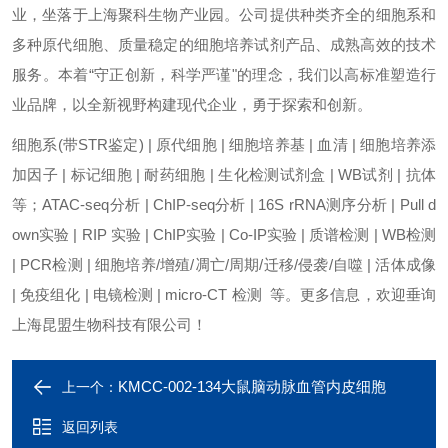
业，坐落于上海聚科生物产业园。公司提供种类齐全的细胞系和
多种原代细胞、质量稳定的细胞培养试剂产品、成熟高效的技术
服务。本着“守正创新，科学严谨"的理念，我们以高标准塑造行
业品牌，以全新视野构建现代企业，勇于探索和创新。
细胞系(带STR鉴定) | 原代细胞 | 细胞培养基 | 血清 | 细胞培养添
加因子 | 标记细胞 | 耐药细胞 | 生化检测试剂盒 | WB试剂 | 抗体
等；ATAC-seq分析 | ChIP-seq分析 | 16S rRNA测序分析 | Pull d
own实验 | RIP 实验 | ChIP实验 | Co-IP实验 | 质谱检测 | WB检测
| PCR检测 | 细胞培养/增殖/凋亡/周期/迁移/侵袭/自噬 | 活体成像
| 免疫组化 | 电镜检测 | micro-CT 检测 等。更多信息，欢迎垂询
上海昆盟生物科技有限公司！
KMCC-002-134大鼠脑动脉血管内皮细胞
上一个：
返回列表