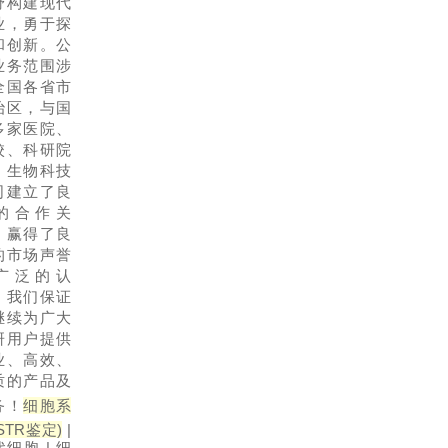
野构建现代
业，勇于探
和创新。公
业务范围涉
全国各省市
治区，与国
多家医院、
校、科研院
、生物科技
司建立了良
的合作关
，赢得了良
的市场声誉
广泛的认
，我们保证
继续为广大
研用户提供
业、高效、
质的产品及
务！
细胞系
STR鉴定)
|
细胞 | 细