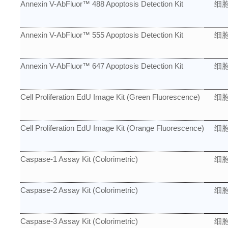
Annexin V-AbFluor™ 488 Apoptosis Detection Kit
细
Annexin V-AbFluor™ 555 Apoptosis Detection Kit
细
Annexin V-AbFluor™ 647 Apoptosis Detection Kit
细
Cell Proliferation EdU Image Kit (Green Fluorescence)
细
Cell Proliferation EdU Image Kit (Orange Fluorescence)
细
Caspase-1 Assay Kit (Colorimetric)
细
Caspase-2 Assay Kit (Colorimetric)
细
Caspase-3 Assay Kit (Colorimetric)
细