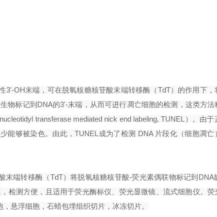
性3'-OH末端，可在脱氧核糖核苷酸末端转移酶（TdT）的作用下
物标记到DNA的3'-末端，从而可进行凋亡细胞的检测，这类方法
yl transferase mediated nick end labeling, TUNEL）
很少能够被染色。由此，TUNEL成为了检
测 DNA 片段化（细胞凋
末端转移酶（TdT）将脱氧核糖核苷酸-荧光素偶联物标记到DNA缺
案，检测方便，且适用于荧光酶标仪、荧光显微镜、流式细胞仪。荧
：贴壁细胞，悬浮细胞，石蜡包埋组织切片，冰冻切片。