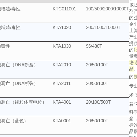
域
增殖/毒性
KTC011001
100/500/2000/10000T
剂
的
企
增殖/毒性
KTA1020
200/1000/10000T
上
产
提
胞毒性
KTA1030
96/480T
的
量
培
胞凋亡（DNA断裂）
KTA2010
20/50/100T
品
的
胞凋亡（DNA断裂）
KTA2011
20/50/100T
专
术
胞凋亡（线粒体膜电位）
KTA4001
20/100/500T
着
科
念
胞凋亡（蓝色）
KTA0001
20/50/100T
标
品