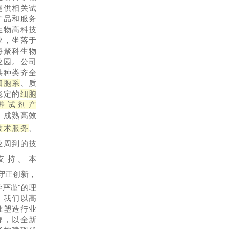
提供相关试
产品和服务
生物高科技
业，坐落于
海聚科生物
业园。公司
供种类齐全
细胞系
、质
稳定的
细胞
养试剂产
、成熟高效
技术服务
、
业周到的技
支持。本
“守正创新，
学严谨"的理
，我们以高
准塑造行业
牌，以全新