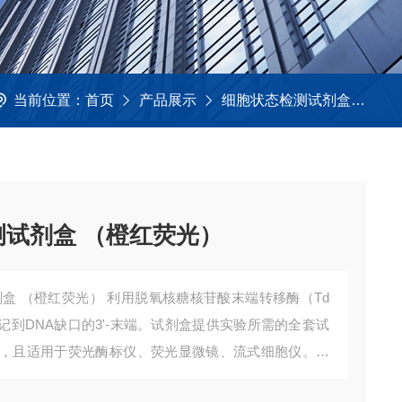
当前位置：
首页
产品展示
细胞状态检测试剂盒
细
测试剂盒 （橙红荧光）
剂盒 （橙红荧光） 利用脱氧核糖核苷酸末端转移酶（Td
记到DNA缺口的3'-末端。试剂盒提供实验所需的全套试
，且适用于荧光酶标仪、荧光显微镜、流式细胞仪。荧
m/565 nm）。适用样本类型：贴壁细胞，悬浮细胞，石蜡包