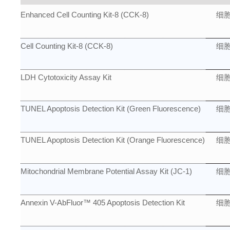
Enhanced Cell Counting Kit-8 (CCK-8)
细胞
Cell Counting Kit-8 (CCK-8)
细胞
LDH Cytotoxicity Assay Kit
细
TUNEL Apoptosis Detection Kit (Green Fluorescence)
细
TUNEL Apoptosis Detection Kit (Orange Fluorescence)
细
Mitochondrial Membrane Potential Assay Kit (JC-1)
细
Annexin V-AbFluor™ 405 Apoptosis Detection Kit
细