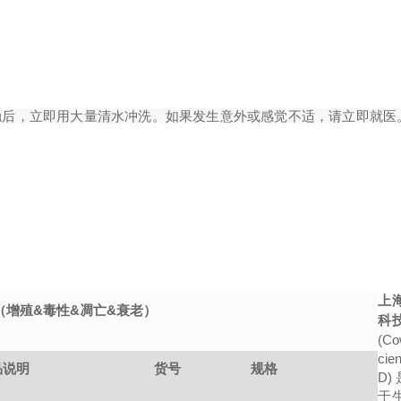
触后，立即用大量清水冲洗。如果发生意外或感觉不适，请立即就医
上
（增殖&毒性&凋亡&衰老）
科
(Co
cien
品说明
货号
规格
D)
于