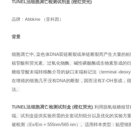
TUNEL法细胞凋亡检测试剂盒 (橙红荧光)
品牌：Abbkine （亚科因）
背景
细胞凋亡中, 染色体DNA双链断裂或单链断裂而产生大量的粘
核苷酸和荧光素、过氧化物酶、碱性磷酸酶或生物素形成的衍生
糖核苷酸末端转移酶介导的缺口末端标记法（terminal -deoxynucleotid
在增殖的细胞几乎没有DNA的断裂，因而没有3'-OH形成，
法。
TUNEL法细胞凋亡检测试剂盒 (橙红荧光)
利用脱氧核糖核苷酸
端。试剂盒提供实验所需的全套试剂组分以及优化的实验方
被检测（Ex/Em = 555nm/565 nm）。适用样本类型