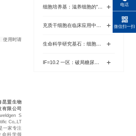
电话
细胞培养基：滋养细胞的“生命温床”使用指南
充质干细胞在临床应用中的潜在价值
微信扫一扫
。使用时请
生命科学研究基石：细胞原代分离技术的精准获取
IF=10.2 一区：破局糖尿病难愈伤口：新型“双胞”水凝胶重塑愈合微环境
海昆盟生物
技有限公司
weldgen S
tific Co,.LT
 是一家专注
生命科学领