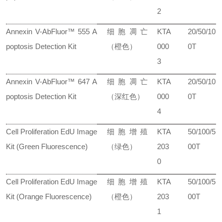
2
Annexin V-AbFluor™ 555 A
细胞凋亡
KTA
20/50/10
poptosis Detection Kit
（橙色）
000
0T
3
Annexin V-AbFluor™ 647 A
细胞凋亡
KTA
20/50/10
poptosis Detection Kit
（深红色）
000
0T
4
Cell Proliferation EdU Image
细胞增殖
KTA
50/100/5
Kit (Green Fluorescence)
（绿色）
203
00T
0
Cell Proliferation EdU Image
细胞增殖
KTA
50/100/5
Kit (Orange Fluorescence)
（橙色）
203
00T
1