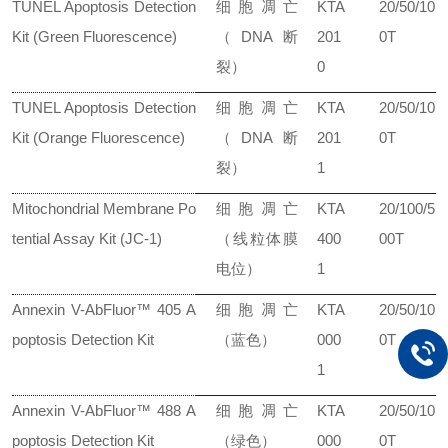
TUNEL Apoptosis Detection
细胞凋亡
KTA
20/50/10
Kit (Green Fluorescence)
（DNA断
201
0T
裂）
0
TUNEL Apoptosis Detection
细胞凋亡
KTA
20/50/10
Kit (Orange Fluorescence)
（DNA断
201
0T
裂）
1
Mitochondrial Membrane Po
细胞凋亡
KTA
20/100/5
tential Assay Kit (JC-1)
（线粒体膜
400
00T
电位）
1
Annexin V-AbFluor™ 405 A
细胞凋亡
KTA
20/50/10
poptosis Detection Kit
（蓝色）
000
0T
1
Annexin V-AbFluor™ 488 A
细胞凋亡
KTA
20/50/10
poptosis Detection Kit
（绿色）
000
0T