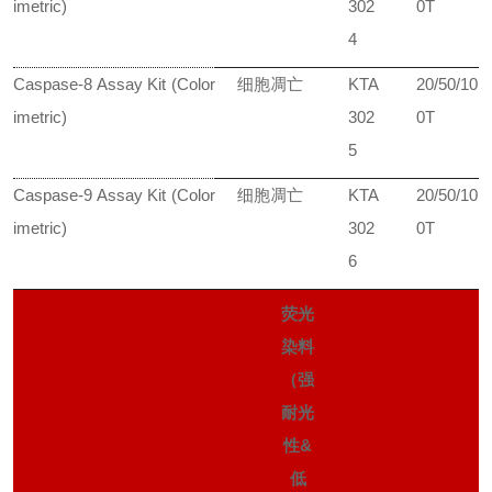
imetric)
302
0T
4
Caspase-8 Assay Kit (Color
细胞凋亡
KTA
20/50/10
imetric)
302
0T
5
Caspase-9 Assay Kit (Color
细胞凋亡
KTA
20/50/10
imetric)
302
0T
6
荧光
染料
（强
耐光
性&
低