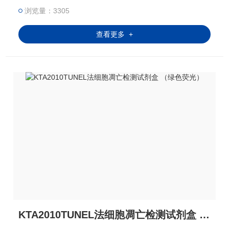
仪。荧光信号易于被检测（Ex/Em = 555nm/565 n
浏览量：3305
m）。适用样本类型：贴壁细胞，悬浮细胞，石蜡包
埋组织切片，冰冻切片。
查看更多 +
KTA2010TUNEL法细胞凋亡检测试剂盒 （绿色荧光）