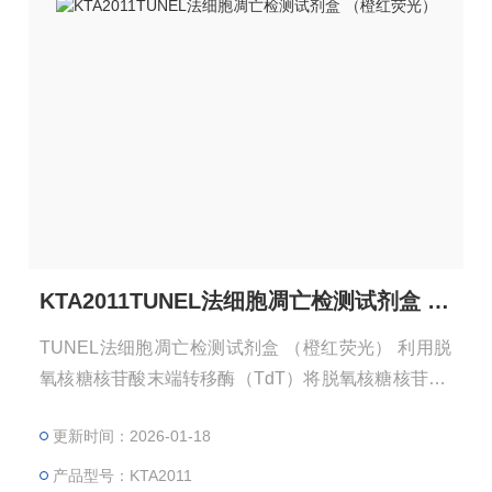
KTA2011TUNEL法细胞凋亡检测试剂盒 （橙红荧光）
TUNEL法细胞凋亡检测试剂盒 （橙红荧光） 利用脱
氧核糖核苷酸末端转移酶（TdT）将脱氧核糖核苷酸-
荧光素偶联物标记到DNA缺口的3'-末端。试剂盒提供
更新时间：2026-01-18
实验所需的全套试剂组分以及优化的实验方案，检测
方便，且适用于荧光酶标仪、荧光显微镜、流式细胞
产品型号：KTA2011