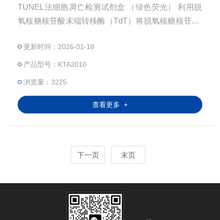
TUNEL法细胞凋亡检测试剂盒 （绿色荧光） 利用脱
氧核糖核苷酸末端转移酶（TdT）将脱氧核糖核苷酸-
荧光素偶联物标记到DNA缺口的3'-末端。
更新时间：2026-01-18
产品型号：KTA2010
浏览量：3225
查看更多 +
下一页
末页