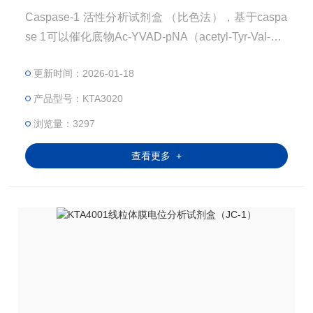
Caspase-1 活性分析试剂盒 （比色法），基于caspa
se 1可以催化底物Ac-YVAD-pNA（acetyl-Tyr-Val-Ala
-Asp p-nitroanilide）产生黄色的pNA（p-nitroanilin
更新时间：2026-01-18
e），在405nm附近有强吸收，从而可以通过测定吸
光度来检测caspase 1的活性。
产品型号：KTA3020
浏览量：3297
查看更多 +